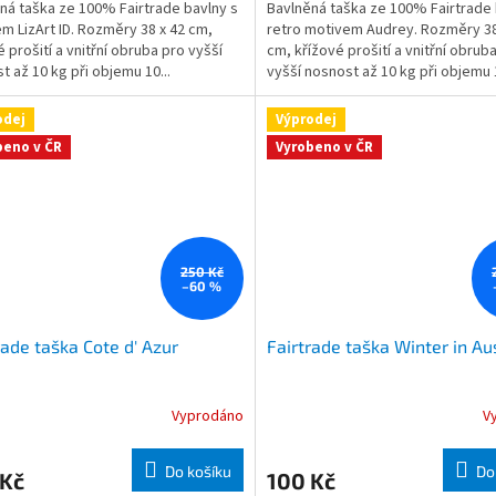
ná taška ze 100% Fairtrade bavlny s
Bavlněná taška ze 100% Fairtrade 
m LizArt ID. Rozměry 38 x 42 cm,
retro motivem Audrey. Rozměry 38
é prošití a vnitřní obruba pro vyšší
cm, křížové prošití a vnitřní obrub
t až 10 kg při objemu 10...
vyšší nosnost až 10 kg při objemu 1
odej
Výprodej
beno v ČR
Vyrobeno v ČR
250 Kč
–60 %
rade taška Cote d' Azur
Fairtrade taška Winter in Au
Vyprodáno
V
Do košíku
Do
 Kč
100 Kč