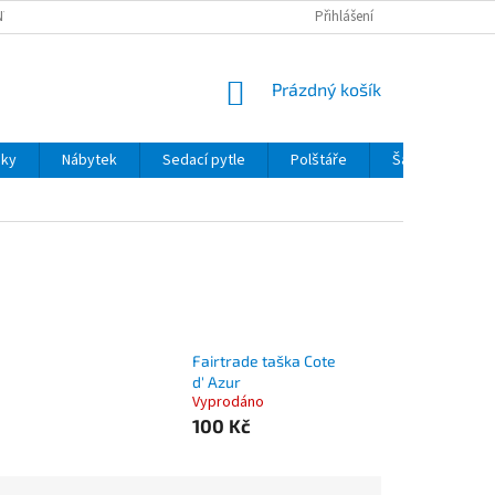
Y OSOBNÍCH ÚDAJŮ
VÝMĚNA / REKLAMACE
Přihlášení
ZPŮSOBY A CENY DOPR
NÁKUPNÍ
Prázdný košík
KOŠÍK
pky
Nábytek
Sedací pytle
Polštáře
Šátky Mucha
Fairtrade taška Cote
d' Azur
Vyprodáno
100 Kč