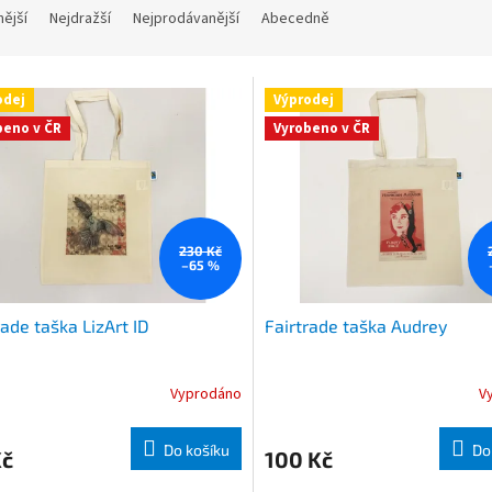
nější
Nejdražší
Nejprodávanější
Abecedně
odej
Výprodej
beno v ČR
Vyrobeno v ČR
230 Kč
–65 %
rade taška LizArt ID
Fairtrade taška Audrey
Vyprodáno
V
Do košíku
Do
Kč
100 Kč