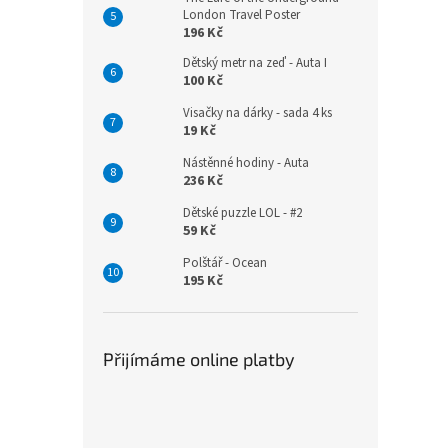
London Travel Poster
196 Kč
Dětský metr na zeď - Auta I
100 Kč
Visačky na dárky - sada 4 ks
19 Kč
Nástěnné hodiny - Auta
236 Kč
Dětské puzzle LOL - #2
59 Kč
Polštář - Ocean
195 Kč
Přijímáme online platby