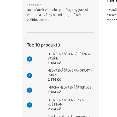
116 
11.12.2020
Na začátek vám chci popřát, aby jste si
Bavlně
Vánoce a svátky s nimi spojené užili
"Heart
v klidu, poho...
tanečn
Top 10 produktů
HEDVÁBNÝ ŠÁTEK BŘEČŤAN A
VAVŘÍN
1 494 Kč
HEDVÁBNÁ ŠÁLA DRAHOKAMY –
RUBÍN
1 674 Kč
IMUCHA HEDVÁBNÝ ŠÁTEK JOB
1 494 Kč
HEDVÁBNÝ ŠÁTEK ŽENY S
KVĚTINAMI
2 754 Kč
The Lure of the Underground -