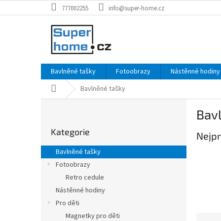
Přejít
777002255
info@super-home.cz
na
obsah
Bavlněné tašky
Fotoobrazy
Nástěnné hodiny
Domů
Bavlněné tašky
P
Bav
o
Přeskočit
s
Kategorie
kategorie
Nejpr
t
r
Bavlněné tašky
a
Fotoobrazy
n
Retro cedule
n
í
Nástěnné hodiny
p
Pro děti
a
Magnetky pro děti
Ř