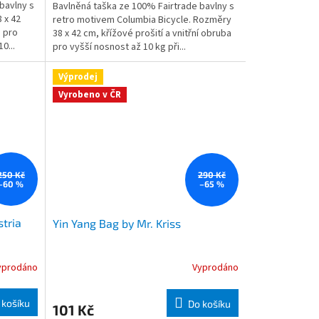
bavlny s
Bavlněná taška ze 100% Fairtrade bavlny s
 x 42
retro motivem Columbia Bicycle. Rozměry
a pro
38 x 42 cm, křížové prošití a vnitřní obruba
0...
pro vyšší nosnost až 10 kg při...
Výprodej
Vyrobeno v ČR
250 Kč
290 Kč
–60 %
–65 %
stria
Yin Yang Bag by Mr. Kriss
yprodáno
Vyprodáno
 košíku
Do košíku
101 Kč