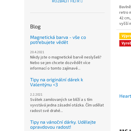
ROZBALIT FILTR
Bavlně
retro 
42 cm,
vyšší n
Blog
Výpr
Magnetická barva - vše co
potřebujete vědět
Vyro
20.4.2021
Nikdy jste o magnetické barvě neslyšeli?
Nebo se jen chcete dozvědět více
informací o tomto zajímavé...
Tipy na originální dárek k
Valentýnu <3
2.2.2021
Heart
Svátek zamilovaných se blíží a s tím
vyvstává jedna zásadní otázka. Čím udělat
radost své drahé...
Tipy na vánoční dárky. Udělejte
opravdovou radost!