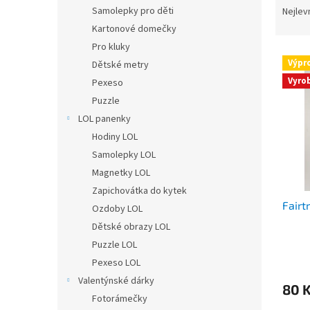
n
a
Samolepky pro děti
Nejlev
e
z
Kartonové domečky
l
e
Pro kluky
V
n
Výpr
Dětské metry
ý
í
Vyro
Pexeso
p
p
i
r
Puzzle
s
o
LOL panenky
p
d
Hodiny LOL
r
u
Samolepky LOL
o
k
Magnetky LOL
d
t
Zapichovátka do kytek
u
ů
Fairt
k
Ozdoby LOL
t
Dětské obrazy LOL
ů
Puzzle LOL
Pexeso LOL
Valentýnské dárky
80 
Fotorámečky