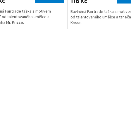
Kč
116 Kč
ná Fairtrade taška s motivem
Bavlněná Fairtrade taška s motive
" od talentovaného umělce a
od talentovaného umělce a taneční
íka Mr. Krisse.
Krisse.
O
v
l
á
d
a
c
í
p
r
v
k
y
v
ý
p
i
s