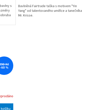
bavlny s
Bavlněná Fairtrade taška s motivem "Yin
Rozměry
Yang" od talentovaného umělce a tanečníka
í obruba
Mr. Krisse.
290 Kč
–60 %
yprodáno
 košíku