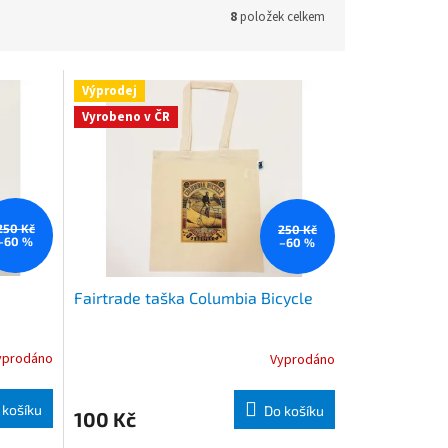
8
položek celkem
Výprodej
Vyrobeno v ČR
250 Kč
250 Kč
–60 %
–60 %
Fairtrade taška Columbia Bicycle
yprodáno
Vyprodáno
 košíku
Do košíku
100 Kč