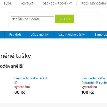
BLOG
KONTAKT
OBCHODNÍ PODMÍNKY
PODMÍNKY OCHRAN
HLEDAT
Pro děti
LOL panenky
Valentýnské dárky
Samole
lněné tašky
odávanější
Fairtrade taška LizArt
Fairtrade taška
ID
Columbia Bicycle
Vyprodáno
Vyprodáno
80 Kč
100 Kč