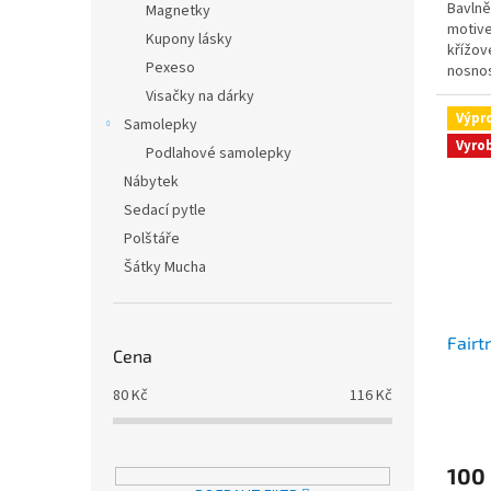
Bavlně
Magnetky
motive
Kupony lásky
křížov
Pexeso
nosnos
Visačky na dárky
Výpr
Samolepky
Vyro
Podlahové samolepky
Nábytek
Sedací pytle
Polštáře
Šátky Mucha
Fairt
Cena
80
Kč
116
Kč
100