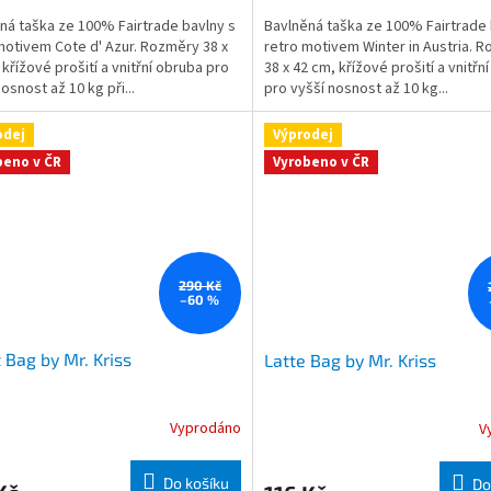
ná taška ze 100% Fairtrade bavlny s
Bavlněná taška ze 100% Fairtrade 
motivem Cote d' Azur. Rozměry 38 x
retro motivem Winter in Austria. 
 křížové prošití a vnitřní obruba pro
38 x 42 cm, křížové prošití a vnitřn
osnost až 10 kg při...
pro vyšší nosnost až 10 kg...
odej
Výprodej
beno v ČR
Vyrobeno v ČR
290 Kč
–60 %
 Bag by Mr. Kriss
Latte Bag by Mr. Kriss
Vyprodáno
V
Do košíku
Do