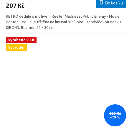
Do košíku
207 Kč
RETRO cedule s motivem Reefer Madness, Public Enemy - Movie
Poster. Cedule je tištěna na luxusní hliníkovou sendvičovou desku
DIBOND. Rozměr: 55 x 80 cm
Vyrobeno v ČR
Výprodej
690 Kč
–70 %