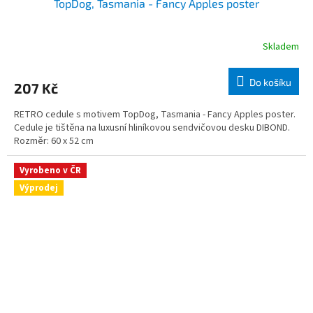
TopDog, Tasmania - Fancy Apples poster
Skladem
Do košíku
207 Kč
RETRO cedule s motivem TopDog, Tasmania - Fancy Apples poster.
Cedule je tištěna na luxusní hliníkovou sendvičovou desku DIBOND.
Rozměr: 60 x 52 cm
Vyrobeno v ČR
Výprodej