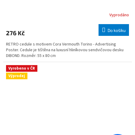
Vyprodáno
Do košíku
276 Kč
RETRO cedule s motivem Cora Vermouth Torino - Advertising
Poster. Cedule je tištěna na luxusní hliníkovou sendvičovou desku
DIBOND. Rozměr: 55 x 80 cm
Vyrobeno v ČR
Výprodej