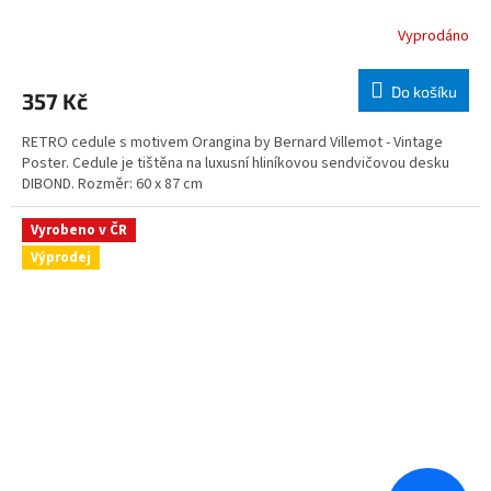
Vyprodáno
Do košíku
357 Kč
RETRO cedule s motivem Orangina by Bernard Villemot - Vintage
Poster. Cedule je tištěna na luxusní hliníkovou sendvičovou desku
DIBOND. Rozměr: 60 x 87 cm
Vyrobeno v ČR
Výprodej