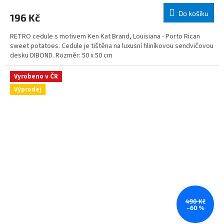
Do košíku
196 Kč
RETRO cedule s motivem Ken Kat Brand, Louisiana - Porto Rican
sweet potatoes. Cedule je tištěna na luxusní hliníkovou sendvičovou
desku DIBOND. Rozměr: 50 x 50 cm
Vyrobeno v ČR
Výprodej
490 Kč
–60 %