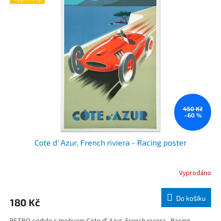
450 Kč
–60 %
Cote d' Azur, French riviera - Racing poster
Vyprodáno
Do košíku
180 Kč
RETRO cedule s motivem Cote d' Azur, French riviera - Racing