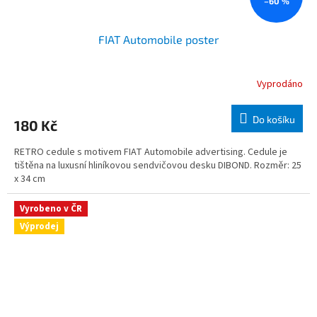
–60 %
FIAT Automobile poster
Vyprodáno
Do košíku
180 Kč
RETRO cedule s motivem FIAT Automobile advertising. Cedule je
tištěna na luxusní hliníkovou sendvičovou desku DIBOND. Rozměr: 25
x 34 cm
Vyrobeno v ČR
Výprodej