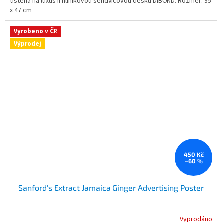
tištěna na luxusní hliníkovou sendvičovou desku DIBOND. Rozměr: 35
x 47 cm
Vyrobeno v ČR
Výprodej
450 Kč
–60 %
Sanford's Extract Jamaica Ginger Advertising Poster
Vyprodáno