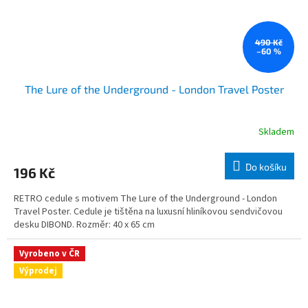
490 Kč
–60 %
The Lure of the Underground - London Travel Poster
Skladem
Do košíku
196 Kč
RETRO cedule s motivem The Lure of the Underground - London
Travel Poster. Cedule je tištěna na luxusní hliníkovou sendvičovou
desku DIBOND. Rozměr: 40 x 65 cm
Vyrobeno v ČR
Výprodej