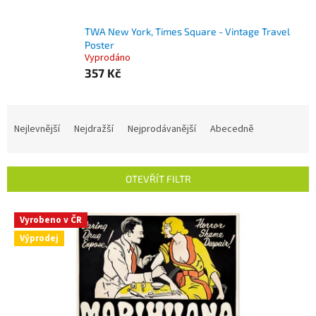
TWA New York, Times Square - Vintage Travel
Poster
Vyprodáno
357 Kč
Ř
a
Nejlevnější
Nejdražší
Nejprodávanější
Abecedně
z
e
n
OTEVŘÍT FILTR
í
p
V
r
Vyrobeno v ČR
ý
o
Výprodej
p
d
i
u
s
k
p
t
r
ů