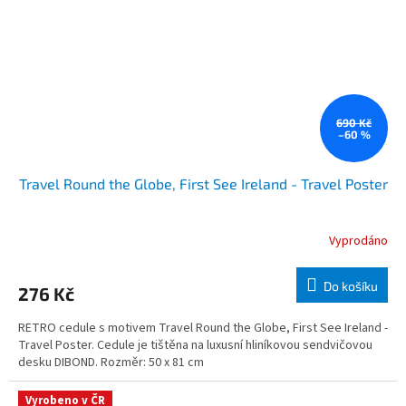
690 Kč
–60 %
Travel Round the Globe, First See Ireland - Travel Poster
Vyprodáno
Do košíku
276 Kč
RETRO cedule s motivem Travel Round the Globe, First See Ireland -
Travel Poster. Cedule je tištěna na luxusní hliníkovou sendvičovou
desku DIBOND. Rozměr: 50 x 81 cm
Vyrobeno v ČR