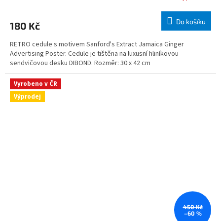
Do košíku
180 Kč
RETRO cedule s motivem Sanford's Extract Jamaica Ginger
Advertising Poster. Cedule je tištěna na luxusní hliníkovou
sendvičovou desku DIBOND. Rozměr: 30 x 42 cm
Vyrobeno v ČR
Výprodej
450 Kč
–60 %