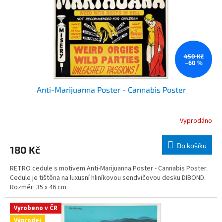
o
d
u
k
t
ů
450 Kč
–60 %
Anti-Marijuanna Poster - Cannabis Poster
Vyprodáno
Do košíku
180 Kč
RETRO cedule s motivem Anti-Marijuanna Poster - Cannabis Poster.
Cedule je tištěna na luxusní hliníkovou sendvičovou desku DIBOND.
Rozměr: 35 x 46 cm
Vyrobeno v ČR
Výprodej