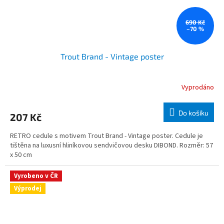
690 Kč
–70 %
Trout Brand - Vintage poster
Vyprodáno
Do košíku
207 Kč
RETRO cedule s motivem Trout Brand - Vintage poster. Cedule je
tištěna na luxusní hliníkovou sendvičovou desku DIBOND. Rozměr: 57
x 50 cm
Vyrobeno v ČR
Výprodej