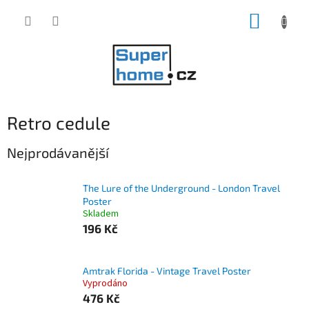
Přejít
NÁKUP
na
obsah
KOŠÍK
Retro cedule
Nejprodávanější
The Lure of the Underground - London Travel
Poster
Skladem
196 Kč
Amtrak Florida - Vintage Travel Poster
Vyprodáno
476 Kč