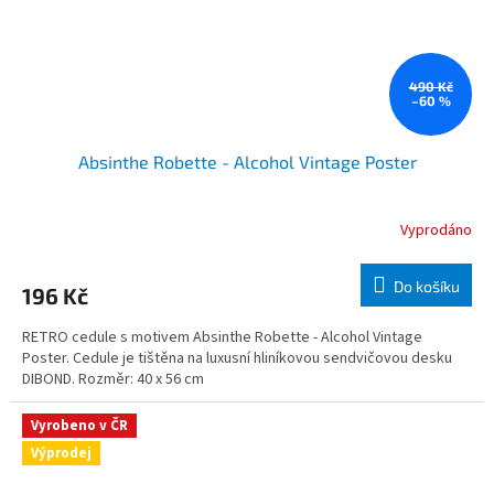
490 Kč
–60 %
Absinthe Robette - Alcohol Vintage Poster
Vyprodáno
Do košíku
196 Kč
RETRO cedule s motivem Absinthe Robette - Alcohol Vintage
Poster. Cedule je tištěna na luxusní hliníkovou sendvičovou desku
DIBOND. Rozměr: 40 x 56 cm
Vyrobeno v ČR
Výprodej