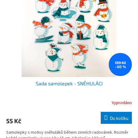
i
u
s
k
p
t
r
ů
o
d
u
k
t
ů
139 Kč
–60 %
Sada samolepek - SNĚHULÁCI
Vyprodáno
Do košíku
55 Kč
Samolepky s motivy sněhuláků během zimních radovánek. Rozměr