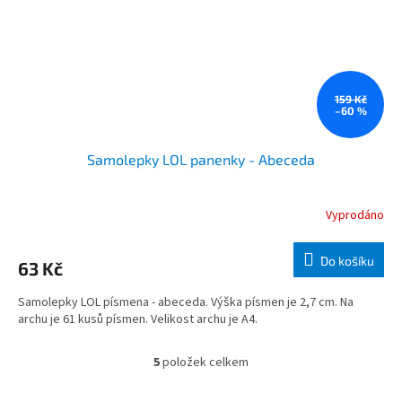
159 Kč
–60 %
Samolepky LOL panenky - Abeceda
Vyprodáno
Do košíku
63 Kč
Samolepky LOL písmena - abeceda. Výška písmen je 2,7 cm. Na
archu je 61 kusů písmen. Velikost archu je A4.
5
položek celkem
O
v