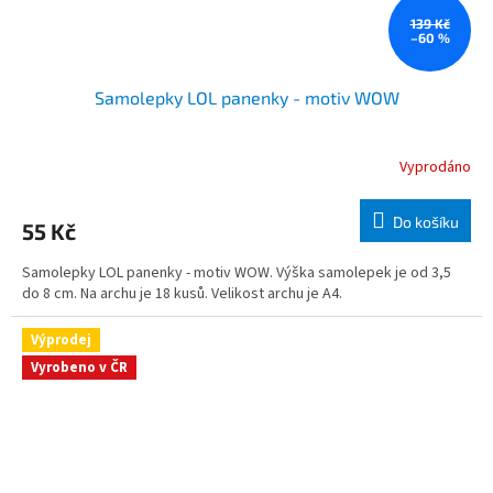
139 Kč
–60 %
Samolepky LOL panenky - motiv WOW
Vyprodáno
Do košíku
55 Kč
Samolepky LOL panenky - motiv WOW. Výška samolepek je od 3,5
do 8 cm. Na archu je 18 kusů. Velikost archu je A4.
Výprodej
Vyrobeno v ČR