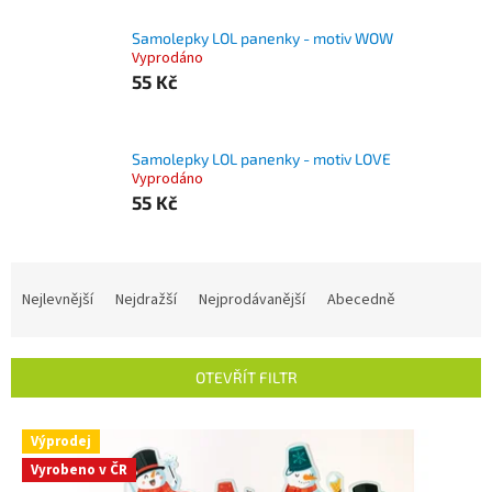
Samolepky LOL panenky - motiv WOW
Vyprodáno
55 Kč
Samolepky LOL panenky - motiv LOVE
Vyprodáno
55 Kč
Ř
a
Nejlevnější
Nejdražší
Nejprodávanější
Abecedně
z
e
n
OTEVŘÍT FILTR
í
p
V
r
Výprodej
ý
o
Vyrobeno v ČR
p
d