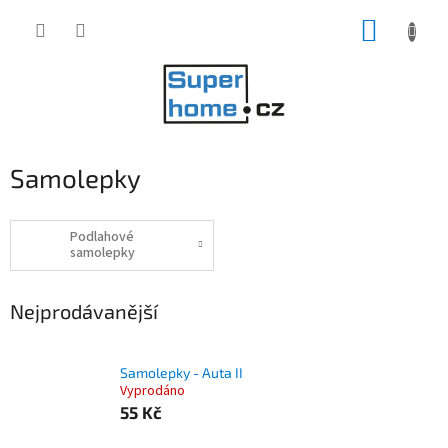
Přejít
NÁKUP
na
obsah
KOŠÍK
Samolepky
Podlahové
samolepky
Nejprodávanější
Samolepky - Auta II
Vyprodáno
55 Kč