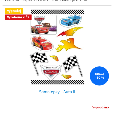
každé samolepky je cca 10 x 15 cm. V balení je 10 kusů.
Výprodej
Vyrobeno v ČR
139 Kč
–60 %
Samolepky - Auta II
Vyprodáno