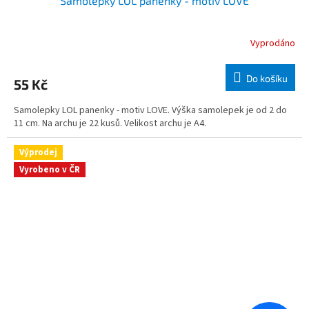
Samolepky LOL panenky - motiv LOVE
Vyprodáno
Do košíku
55 Kč
Samolepky LOL panenky - motiv LOVE. Výška samolepek je od 2 do
11 cm. Na archu je 22 kusů. Velikost archu je A4.
Výprodej
Vyrobeno v ČR