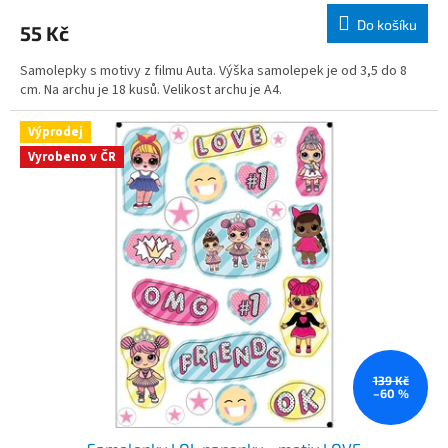
Do košíku
55 Kč
Samolepky s motivy z filmu Auta. Výška samolepek je od 3,5 do 8
cm. Na archu je 18 kusů. Velikost archu je A4.
Výprodej
Vyrobeno v ČR
139 Kč
–60 %