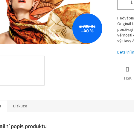
Hedvábná
Originál 
2 790 Kč
používají
–40 %
věrnosti 
výstavy A
Detailní 
TISK
s
Diskuze
ailní popis produktu