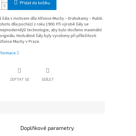
Přidat do košíku
 šála s motivem díla Alfonse Muchy – Drahokamy
–
Rubín.
tohoto díla pochází z roku 1900. Při výrobě šály se
 nejmodernější technologie, aby bylo docíleno maximální
originálu. Hedvábné šály byly vyrobeny při příležitosti
lfonse Muchy v Praze.
informace
ZEPTAT SE
SDÍLET
Doplňkové parametry