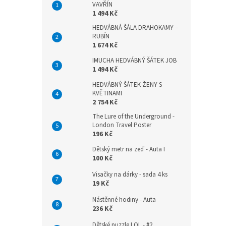
VAVŘÍN
1 494 Kč
HEDVÁBNÁ ŠÁLA DRAHOKAMY –
RUBÍN
1 674 Kč
IMUCHA HEDVÁBNÝ ŠÁTEK JOB
1 494 Kč
HEDVÁBNÝ ŠÁTEK ŽENY S
KVĚTINAMI
2 754 Kč
The Lure of the Underground -
London Travel Poster
196 Kč
Dětský metr na zeď - Auta I
100 Kč
Visačky na dárky - sada 4 ks
19 Kč
Nástěnné hodiny - Auta
236 Kč
Dětské puzzle LOL - #2