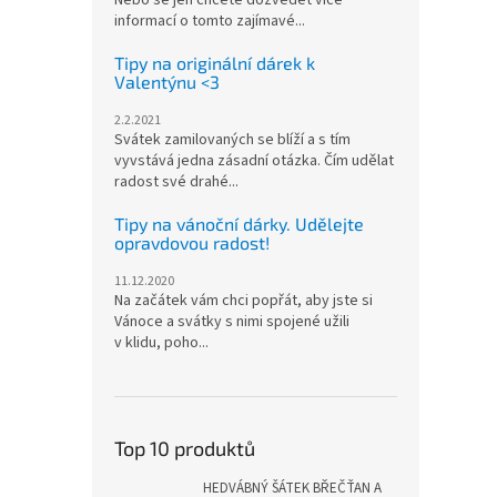
Nebo se jen chcete dozvědět více
informací o tomto zajímavé...
Tipy na originální dárek k
Valentýnu <3
2.2.2021
Svátek zamilovaných se blíží a s tím
vyvstává jedna zásadní otázka. Čím udělat
radost své drahé...
Tipy na vánoční dárky. Udělejte
opravdovou radost!
11.12.2020
Na začátek vám chci popřát, aby jste si
Vánoce a svátky s nimi spojené užili
v klidu, poho...
Top 10 produktů
HEDVÁBNÝ ŠÁTEK BŘEČŤAN A