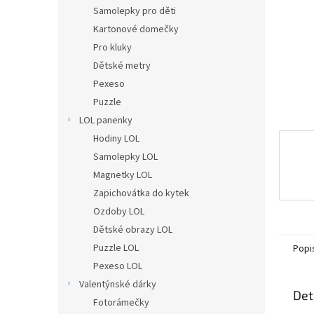
n
Samolepky pro děti
e
Kartonové domečky
l
Pro kluky
Dětské metry
Pexeso
Puzzle
LOL panenky
Hodiny LOL
Samolepky LOL
Magnetky LOL
Zapichovátka do kytek
Ozdoby LOL
Dětské obrazy LOL
Puzzle LOL
Popi
Pexeso LOL
Valentýnské dárky
Det
Fotorámečky