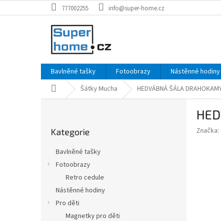
Přejít
777002255
info@super-home.cz
na
obsah
Bavlněné tašky
Fotoobrazy
Nástěnné hodiny
Domů
Šátky Mucha
HEDVÁBNÁ ŠÁLA DRAHOKAMY
P
HED
o
Přeskočit
s
Značka:
Kategorie
kategorie
t
r
Bavlněné tašky
a
Fotoobrazy
n
Retro cedule
n
í
Nástěnné hodiny
p
Pro děti
a
Magnetky pro děti