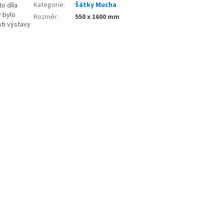
Kategorie
:
Šátky Mucha
to díla
y bylo
Rozměr
:
550 x 1600 mm
sti výstavy