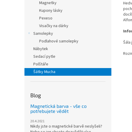
Magnetky
Hedv
pochá
Kupony lásky
docíl
Pexeso
Alfo
Visačky na dárky
Info
Samolepky
Podlahové samolepky
Šála 
Nábytek
Rozm
Sedací pytle
Polštáře
Šátky Mucha
Blog
Magnetická barva - vše co
potřebujete vědět
20.4.2021
Nikdy jste o magnetické barvě neslyšeli?