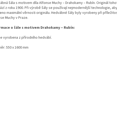
ábná šála s motivem díla Alfonse Muchy – Drahokamy
–
Rubín. Originál toho
zí z roku 1900. Při výrobě šály se používají nejmodernější technologie, ab
eno maximální věrnosti originálu. Hedvábné šály byly vyrobeny při příležito
nse Muchy v Praze.
rmace o šále s motivem Drahokamy
–
Rubín:
je vyrobena z přírodního hedvábí.
ěr: 550 x 1600 mm