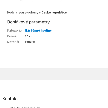
Hodiny jsou vyrobeny v
České republice
.
Doplňkové parametry
Kategorie
:
Nástěnné hodiny
Průměr
:
30 cm
Materiál
:
FOREX
Z
á
p
a
Kontakt
t