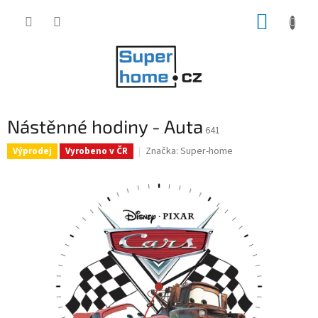
Přejít
NÁKUP
na
obsah
KOŠÍK
Nástěnné hodiny - Auta
641
Značka:
Super-home
Výprodej
Vyrobeno v ČR