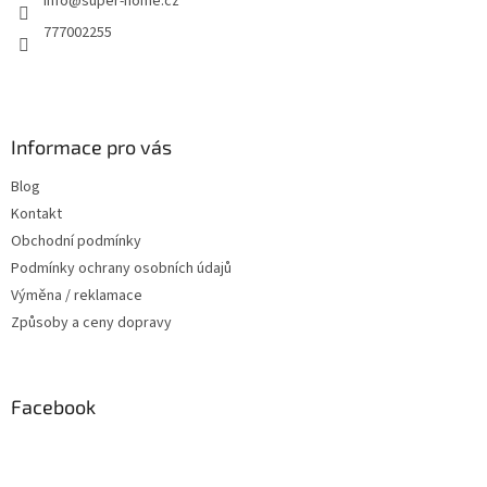
info
@
super-home.cz
í
777002255
Informace pro vás
Blog
Kontakt
Obchodní podmínky
Podmínky ochrany osobních údajů
Výměna / reklamace
Způsoby a ceny dopravy
Facebook