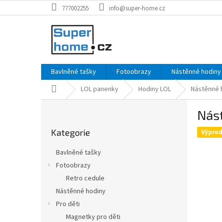
Přejít
777002255
info@super-home.cz
na
obsah
Bavlněné tašky
Fotoobrazy
Nástěnné hodiny
Domů
LOL panenky
Hodiny LOL
Nástěnné 
P
Nást
o
Přeskočit
s
Kategorie
kategorie
Výprod
t
r
Bavlněné tašky
a
Fotoobrazy
n
Retro cedule
n
í
Nástěnné hodiny
p
Pro děti
a
Magnetky pro děti