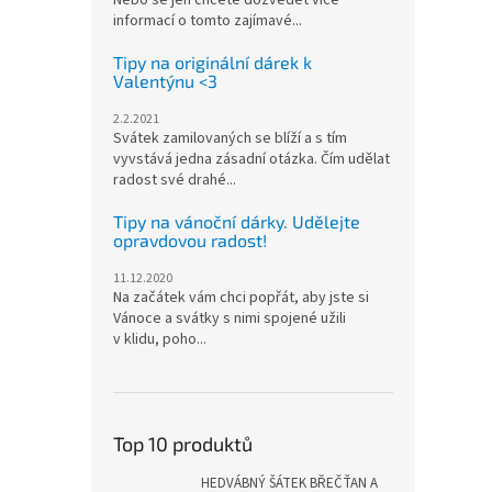
Nebo se jen chcete dozvědět více
informací o tomto zajímavé...
Tipy na originální dárek k
Valentýnu <3
2.2.2021
Svátek zamilovaných se blíží a s tím
vyvstává jedna zásadní otázka. Čím udělat
radost své drahé...
Tipy na vánoční dárky. Udělejte
opravdovou radost!
11.12.2020
Na začátek vám chci popřát, aby jste si
Vánoce a svátky s nimi spojené užili
v klidu, poho...
Top 10 produktů
HEDVÁBNÝ ŠÁTEK BŘEČŤAN A