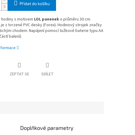
Přidat do košíku
 hodiny
s
motivem
LOL panenek
o průměru 30 cm.
je z tvrzené PVC desky (Forex). Hodinový strojek značky
 tichým chodem. Napájení pomocí tužkové baterie typu AA
ástí balení).
informace
ZEPTAT SE
SDÍLET
Doplňkové parametry