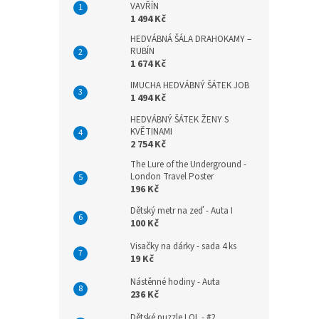
VAVŘÍN
1 494 Kč
HEDVÁBNÁ ŠÁLA DRAHOKAMY –
RUBÍN
1 674 Kč
IMUCHA HEDVÁBNÝ ŠÁTEK JOB
1 494 Kč
HEDVÁBNÝ ŠÁTEK ŽENY S
KVĚTINAMI
2 754 Kč
The Lure of the Underground -
London Travel Poster
196 Kč
Dětský metr na zeď - Auta I
100 Kč
Visačky na dárky - sada 4 ks
19 Kč
Nástěnné hodiny - Auta
236 Kč
Dětské puzzle LOL - #2