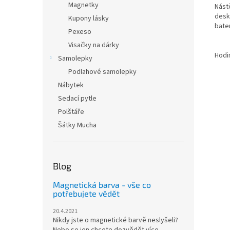
Magnetky
Nást
desk
Kupony lásky
bater
Pexeso
Visačky na dárky
Hodi
Samolepky
Podlahové samolepky
Nábytek
Sedací pytle
Polštáře
Šátky Mucha
Blog
Magnetická barva - vše co
potřebujete vědět
20.4.2021
Nikdy jste o magnetické barvě neslyšeli?