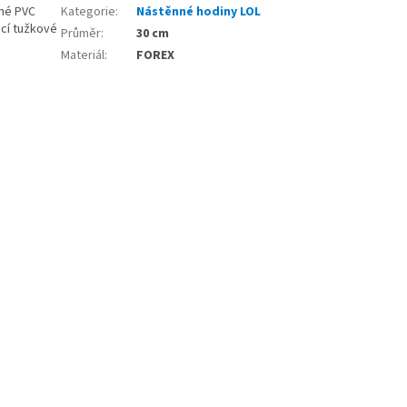
ené PVC
Kategorie
:
Nástěnné hodiny LOL
ocí tužkové
Průměr
:
30 cm
Materiál
:
FOREX