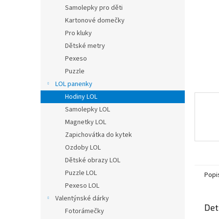
n
Samolepky pro děti
e
Kartonové domečky
l
Pro kluky
Dětské metry
Pexeso
Puzzle
LOL panenky
Hodiny LOL
Samolepky LOL
Magnetky LOL
Zapichovátka do kytek
Ozdoby LOL
Dětské obrazy LOL
Puzzle LOL
Popi
Pexeso LOL
Valentýnské dárky
Det
Fotorámečky