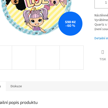
Nástěnné
Vyrábíme 
590 Kč
Quartz s
–60 %
(není souč
Detailní 
TISK
s
Diskuze
ailní popis produktu