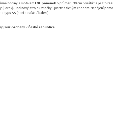
ěnné hodiny
s
motivem
LOL panenek
o průměru 30 cm. Vyrábíme je z tvrz
y (Forex). Hodinový strojek značky Quartz s tichým chodem. Napájení pom
ie typu AA (není součástí balení)
ny jsou vyrobeny v
České republice
.