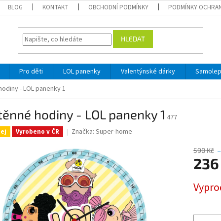
BLOG
KONTAKT
OBCHODNÍ PODMÍNKY
PODMÍNKY OCHRAN
HLEDAT
Pro děti
LOL panenky
Valentýnské dárky
Samole
hodiny - LOL panenky 1
ěnné hodiny - LOL panenky 1
477
Značka:
Super-home
ej
Vyrobeno v ČR
590 Kč
–
236
Měrná
Vypro
cena: