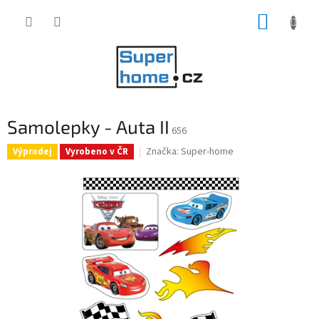
Přejít
NÁKUP
na
obsah
KOŠÍK
Samolepky - Auta II
656
Značka:
Super-home
Výprodej
Vyrobeno v ČR