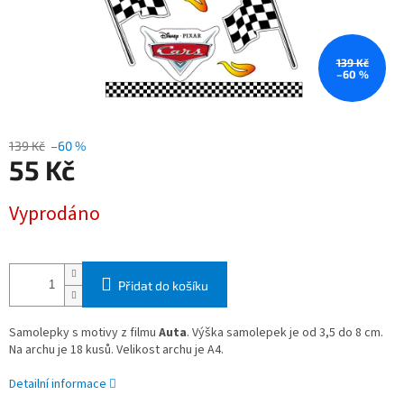
139 Kč
–60 %
139 Kč
–60 %
55 Kč
Měrná
Vyprodáno
cena:
Přidat do košíku
Samolepky
s motivy z filmu
Auta
. Výška samolepek je od 3,5 do 8 cm.
Na archu je 18 kusů. Velikost archu je A4.
Detailní informace