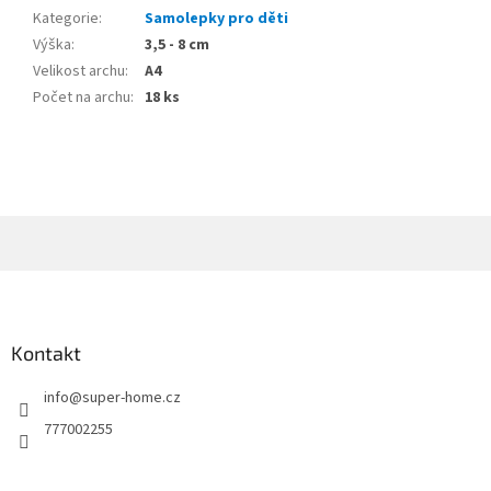
Kategorie
:
Samolepky pro děti
Výška
:
3,5 - 8 cm
Velikost archu
:
A4
Počet na archu
:
18 ks
Z
á
p
a
Kontakt
t
info
@
super-home.cz
í
777002255