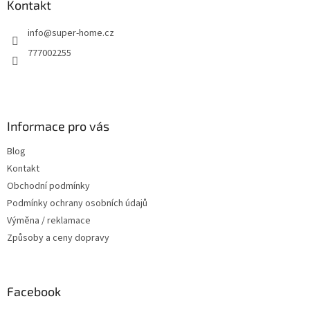
a
Kontakt
t
info
@
super-home.cz
í
777002255
Informace pro vás
Blog
Kontakt
Obchodní podmínky
Podmínky ochrany osobních údajů
Výměna / reklamace
Způsoby a ceny dopravy
Facebook