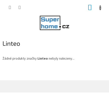
Přejít
NÁKUP
na
obsah
KOŠÍK
Linteo
Žádné produkty značky
Linteo
nebyly nalezeny...
Z
á
p